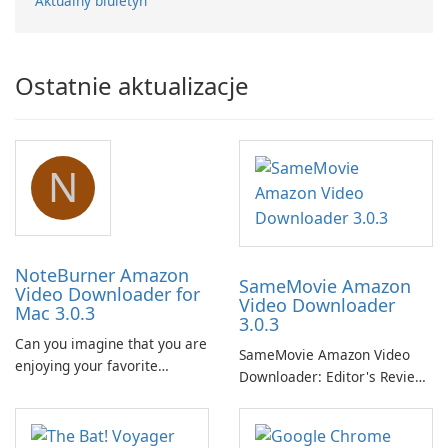
Aktualny biuletyn
Ostatnie aktualizacje
N
NoteBurner Amazon
SameMovie Amazon
Video Downloader for
Video Downloader
Mac 3.0.3
3.0.3
Can you imagine that you are
SameMovie Amazon Video
enjoying your favorite
Downloader: Editor's Review
Amazon movies or TV shows
SameMovie Amazon Video
lying on the beach, camping
Downloader is a desktop
in the woods or even during
utility for saving Amazon