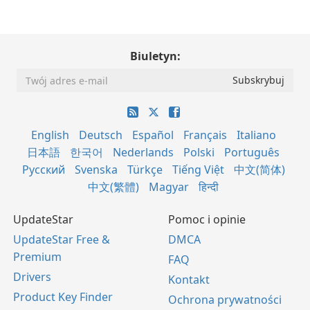
Biuletyn:
English
Deutsch
Español
Français
Italiano
日本語
한국어
Nederlands
Polski
Português
Русский
Svenska
Türkçe
Tiếng Việt
中文(简体)
中文(繁體)
Magyar
हिन्दी
UpdateStar
Pomoc i opinie
UpdateStar Free &
DMCA
Premium
FAQ
Drivers
Kontakt
Product Key Finder
Ochrona prywatności