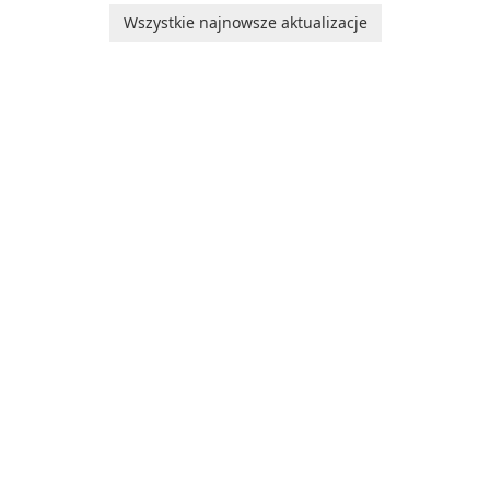
Beta, developed by Microsoft
uruchomieniowego Microsoft
Wszystkie najnowsze aktualizacje
Corporation, is shaping the
Edge WebView2!
landscape of modern web
browsers with its cutting-
edge features and seamless
user …