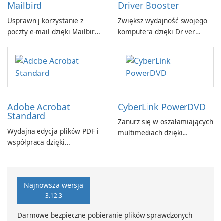
Mailbird
Driver Booster
Usprawnij korzystanie z
Zwiększ wydajność swojego
poczty e-mail dzięki Mailbird
komputera dzięki Driver
by Maryssael.
Booster firmy IObit
Adobe Acrobat
CyberLink PowerDVD
Standard
Zanurz się w oszałamiających
Wydajna edycja plików PDF i
multimediach dzięki
współpraca dzięki
CyberLink PowerDVD
programowi Adobe Acrobat
Standard.
Najnowsza wersja
3.12.3
Darmowe bezpieczne pobieranie plików sprawdzonych