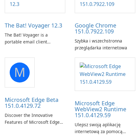
your long commute to work
Prime Video titles and other
by subway?
Amazon web-player content
to local drives in MP4 or MKV.
The Bat! Voyager 12.3
Google Chrome
151.0.7922.109
The Bat! Voyager is a
Szybka i wszechstronna
portable email client
przeglądarka internetowa
software which you can
launch from any USB or
portable media on any
M
computer running Microsoft
Windows.
Microsoft Edge Beta
Microsoft Edge
151.0.4129.72
WebView2 Runtime
151.0.4129.59
Discover the Innovative
Features of Microsoft Edge
Ulepsz swoją aplikację
Beta: The Future of Web
internetową za pomocą
Browsing Microsoft Edge
środowiska